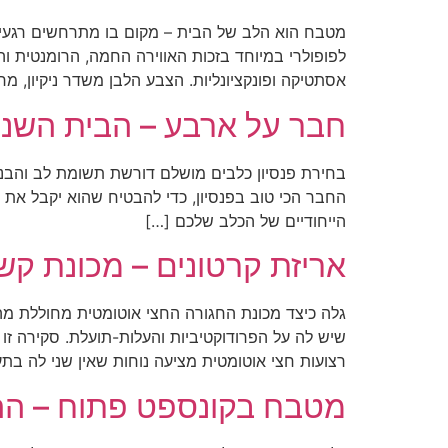
מטבח הוא הלב של הבית – מקום בו מתרחשים רגעי מ
לפופולרי במיוחד בזכות האווירה החמה, הרומנטית ו
אסתטיקה ופונקציונליות. הצבע הלבן משדר ניקיון, מ
חבר על ארבע – הבית השני 
בחירת פנסיון כלבים מושלם דורשת תשומת לב והבנ
החבר הכי טוב בפנסיון, כדי להבטיח שהוא יקבל את
הייחודיים של הכלב שלכם […]
אריזת קרטונים – מכונת קש
גלה כיצד מכונת החגורה החצי אוטומטית מחוללת מה
שיש לה על הפרודוקטיביות והעלות-תועלת. סקירה זו
רצועות חצי אוטומטית מציעה נוחות שאין שני לה בתע
מטבח בקונספט פתוח – הה