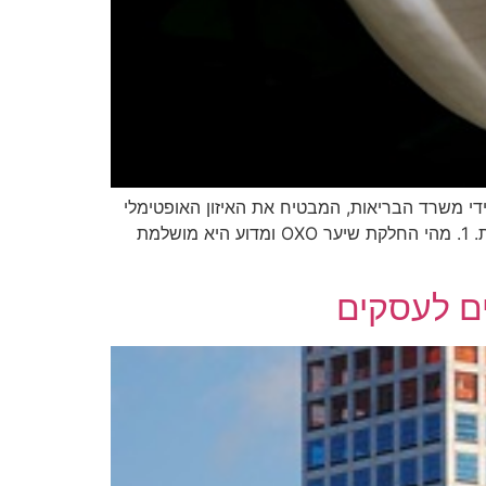
יון. הוא מאושר על ידי משרד הבריאות, המבטיח את האיזון האופטימלי
בין צרכי היופי האישיים ושיקולי הבריאות במהלך ההריון. המדריך יפרט את ההליך, יתרונותיו, אמצעי הבטיחות ולמה לצפות. 1. מהי החלקת שיער OXO ומדוע היא מושלמת
ים לעסקים