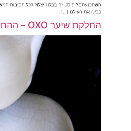
השתכנעתם? פוסט זה בבלוג יצלול לכל הסיבות המש
כבשו את העולם […]
החלקת שיער OXO – ההחלקה המושלמת לנשים בהריון באישור משרד הבריאות