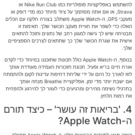
להשתמש באפליקציות פופולריות כמו Nike Run Club או
Strava, או אם אתה מסתמך על ציוד מיוחד כמו מדי דופק או
מעקבי GPS, ה-Apple Watch משתלב בצורה חלקה עם הכלים
האלה כדי לשפר את חוויית מעקב הכושר שלך. תאימות זו
מבטיחה שיש לך גישה למגוון רחב של נתונים ותוכל להתאים
אישית את שגרת הכושר שלך כך שתתאים לצרכים הספציפיים
שלך.
בנוסף, ה-Apple Watch כולל תכונות שתוכננו במיוחד כדי לקדם
אורח חיים בריא ופעיל. תכונת תזכורות העמידה מעודדת אותך
לזוז לאורך כל היום על ידי שליחת דחיפות עדינות לקום ולהתמתח
אם ישבת יותר מדי זמן. אפליקציית Breathe מנחה אותך
בתרגילי נשימה מהירים ומרגיעים כדי לעזור לך להירגע ולהפחית
את רמות הלחץ.
4. 'בריאות זה עושר' – כיצד תורם
ה-Apple Watch?
כשזה מגיע לתעדוף הבריאות שלנו, ה-Apple Watch מתגלה