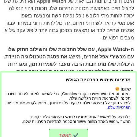
היבט חיוני בתרומת הבריאות של Apple Watch הוא היכולת שלו
להציל חיים באמצעות תכונות החירום שלו. תכונת זיהוי הנפילה
יכולה לזהות מתי הלובש נופל נפילה קשה ומבצעת באופן
אוטומטי קריאה לשירותי חירום. זה יכול להיות חיוני במיוחד עבור
אנשים שחיים לבד או נמצאים בסיכון גבוה יותר ליפול עקב גיל או
מצבים רפואיים.
ה-Apple Watch, עם שלל התכונות שלו והשילוב החזק שלו
עם מכשירי אפל אחרים, מייצג את פסגת הטכנולוגיה הניידת.
היכולות שלו מתרחבות הרבה מעבר לשמירת זמן, ומגדירות
מחדש מה יכול להיות שעון. בין אם זה מעקב אחר כושר,
קישוריות חלקה או ניטור בריאות, ה-Apple Watch מסתמן
מדיניות שימוש בפרטיות הגולש
כמוביל, מה שהופך אותו להשקעה ששווה לשקול. בנוסף לכל
שלום!
האפשרויות שהאפל ווטש מעניק, אפשרות
תיקון אפל ווטש
גם
באתר זה אנו משתמשים בקבצי Cookies, כדי לאפשר לאתר לעבוד בצורה
תקינה ולשפר את חוויית הגלישה שלך.
קלה ונוחה בכל מעבדה בכל תקלה שיכולה לקרות במהלך
למידע נוסף על השימוש שלנו בקוקיז ועל פרטיותך, מוזמן לקרוא את מדיניות
השימוש בו
הפרטיות שלנו
.
בלחיצה על "מאשר" אתה מסכים לתנאי השימוש שלנו בקוקיז.
המשך שימוש באתר מהווה אישור והסכמה למדיניות הפרטיות שלנו.
מגזין צרכנות אישית נבונה עם כל המידע העדכני ביותר
כל הזכויות שמורות
מאשר
✔