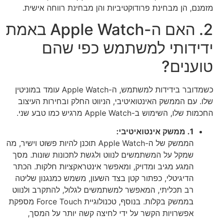
מזמנם, הן מבחינת פרודוקטיביות והן מבחינת רווחה אישית.
2. האם ה-Apple Watch באמת
ידידותי למשתמש כפי שהם
טוענים?
כשמדובר בידידות למשתמש, ה-Apple Watch עומד במוניטין
שלו. עם הממשק האינטואיטיבי, הניווט החלק ובחירות העיצוב
החכמות שלו, השימוש ב-Apple Watch מרגיש כמו טבע שני.
1. ממשק אינטואיטיבי:
הממשק של ה-Apple Watch תוכנן להיות פשוט וישיר, מה
שמקל על המשתמשים לנווט ולגשת לתכונות שונות. מסך
המגע מגיב ומדויק, ומאפשר אינטראקציות חלקות. הכתר
הדיגיטלי, כפתור קטן בצד השעון, משמש כמנגנון שליטה
רב תכליתי, המאפשר למשתמשים לגלול, להתקרב ולנווט
בממשק בקלות. בנוסף, טכנולוגיית Force Touch מספקת
אפשרויות הקשר על ידי לחיצה קשה יותר על המסך,