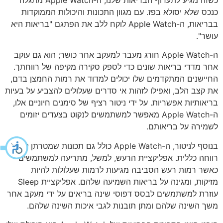
כנכס שלא יסולא בפז. עם מגוון התכונות והיכולות הממוקדות
בבריאות, ה-Apple Watch לוקח ללב את הפתגם "בריאות היא
עושר".
ה-Apple Watch חורג מעבר למעקב אחר כושר; הוא גם עוקב
אחר מדדי בריאות שונים כדי לספק סקירה מקיפה של רווחתך.
החיישנים המתקדמים שלו יכולים למדוד את רמות החמצן בדם,
את קצב הלב, ואפילו לזהות אי סדרים שעלולים להצביע על בעיות
בריאותיות אפשריות. על ידי ניטור רציף של סימנים חיוניים אלו,
ה-Apple Watch מאפשר למשתמשים לנקוט בצעדים יזומים
לשמירה על בריאותם.
בנוסף לניטור, ה-Apple Watch כולל גם תכונות שמטרתן לקדם
רווחה כללית. אפליקציית הרעש, למשל, מתריעה למשתמשים
כאשר רמות רעש הסביבה מגיעות לרמות שעלולות להיות
מזיקות, ומגינה על בריאות השמיעה שלהם. אפליקציית Sleep
עוזרת למשתמשים לבסס דפוסי שינה בריאים על ידי מעקב אחר
משך השינה שלהם ומתן תובנות לגבי איכות השינה שלהם.