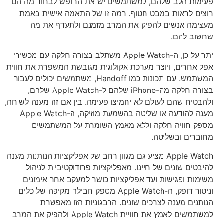
פעימות הלב שלהם, למשתמשים יש את החופש לבחור מה הם
רוצים לראות במבט חטוף. רמה זו של התאמה אישית באמת
מעצימה אנשים להפיק את המרב מזמנם ולתעדף את מה
שחשוב להם.
יתר על כן, ה-Apple Watch משתלב בצורה חלקה עם מכשירי
אפל אחרים, ויוצר מערכת אקולוגית מגובשת המשפרת את חווית
המשתמש. עם תכונות כמו Handoff, משתמשים יכולים לעבור
בצורה חלקה מה-iPhone שלהם ל-Apple Watch שלהם,
ולהבטיח שהם לעולם לא יחמיצו פעימה. בין אם זה מענה לשיחה,
מענה להודעה או שליטה בהשמעת מוזיקה, ה-Apple Watch
מספק חוויה חלקה וללא מאמץ השומרת על המשתמשים
מחוברים ובשליטה.
Apple Watch מציע גם מגוון רחב של אפליקציות הנותנות מענה
להיבטים שונים של חיינו. מאפליקציות פרודוקטיביות לניהול
משימות ופגישות ועד אפליקציות כושר למעקב אחר אימונים
וניטור דופק, ה-Apple Watch מספק חבילה מקיפה של כלים
הנותנים מענה לצרכים שונים. הרבגוניות הזו מאפשרת
למשתמשים לאמץ את חוויית Apple Watch ולהפיק את המרב