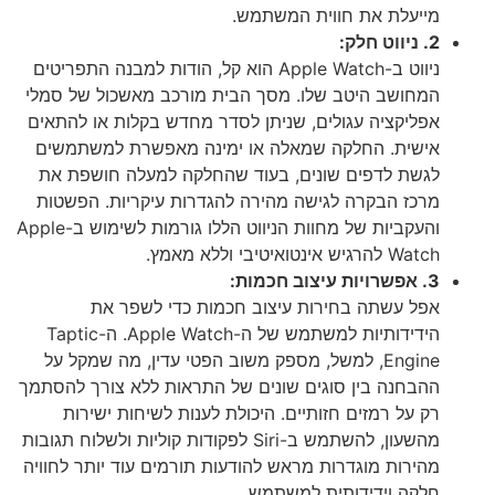
מייעלת את חווית המשתמש.
2. ניווט חלק:
ניווט ב-Apple Watch הוא קל, הודות למבנה התפריטים
המחושב היטב שלו. מסך הבית מורכב מאשכול של סמלי
אפליקציה עגולים, שניתן לסדר מחדש בקלות או להתאים
אישית. החלקה שמאלה או ימינה מאפשרת למשתמשים
לגשת לדפים שונים, בעוד שהחלקה למעלה חושפת את
מרכז הבקרה לגישה מהירה להגדרות עיקריות. הפשטות
והעקביות של מחוות הניווט הללו גורמות לשימוש ב-Apple
Watch להרגיש אינטואיטיבי וללא מאמץ.
3. אפשרויות עיצוב חכמות:
אפל עשתה בחירות עיצוב חכמות כדי לשפר את
הידידותיות למשתמש של ה-Apple Watch. ה-Taptic
Engine, למשל, מספק משוב הפטי עדין, מה שמקל על
ההבחנה בין סוגים שונים של התראות ללא צורך להסתמך
רק על רמזים חזותיים. היכולת לענות לשיחות ישירות
מהשעון, להשתמש ב-Siri לפקודות קוליות ולשלוח תגובות
מהירות מוגדרות מראש להודעות תורמים עוד יותר לחוויה
חלקה וידידותית למשתמש.