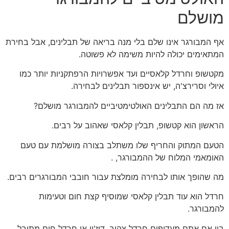
מושלם
אף המבורגר אינו שלם בלי מנה בריאה של תבלינים, אבל בחירת
המתאימים יכולה להיות משימה לא פשוטה.
מקטשופ וחרדל קלאסיים ועד אפשרויות הרפתקניות יותר כמו
איולי וסרירצ'ה, יש אינספור תבלינים לבחירה.
אז מה הם התבלינים האולטימטיביים להמבורגר מושלם?
הראשון הוא קטשופ, תבלין קלאסי שאהוב על רבים.
הטעם המתוק והחריף שלו משתלב בצורה מושלמת עם טעם
האומאמי המלוח של ההמבורגר, .
מה שהופך אותו לבחירה מומלצת עבור חובבי המבורגרים רבים.
חרדל הוא עוד תבלין קלאסי שמוסיף קצת חום וטעימות
להמבורגר.
בין אם אתם מעדיפים חרדל צהוב, דיז'ון או חרדל חום מתובל,