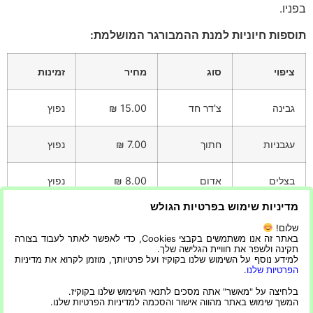
בפניו.
תוספות חיוניות למנת ההמבורגר המושלמת:
ציפוי
סוג
מחיר
זמינות
גבינה
צ'דר חד
15.00 ₪
נפוץ
עגבניות
חתוך
7.00 ₪
נפוץ
בצלים
אדום
8.00 ₪
נפוץ
מדיניות שימוש בפרטיות הגולש
חמוצים
שמיר
10.00 ₪
נפוץ
שלום!
באתר זה אנו משתמשים בקבצי Cookies, כדי לאפשר לאתר לעבוד בצורה
תקינה ולשפר את חוויית הגלישה שלך.
בסופו של דבר, השילוב המתחשב של תוספות החובה הללו
למידע נוסף על השימוש שלנו בקוקיז ועל פרטיותך, מוזמן לקרוא את מדיניות
הוא שיוצר מנת המבורגר בלתי נשכחת.
הפרטיות שלנו
.
בלחיצה על "מאשר" אתה מסכים לתנאי השימוש שלנו בקוקיז.
המשך שימוש באתר מהווה אישור והסכמה למדיניות הפרטיות שלנו.
מגזין צרכנות אישית נבונה עם כל המידע העדכני ביותר